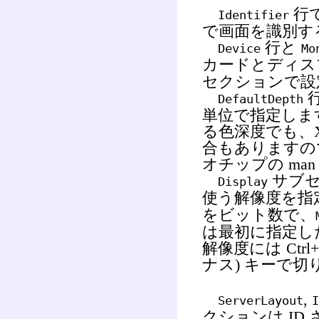
行
Identifier
で画面を識別する
行と
Device
Mo
カードとディス
セクションで設定
DefaultDepth
単位で指定しま
る色深度でも、X
合もありますの
オチップの ma
サブセ
Display
使う解像度を指
をビット数で、
は最初に指定し
解像度には Ctrl
ナス) キーで
,
ServerLayout
I
クションは I