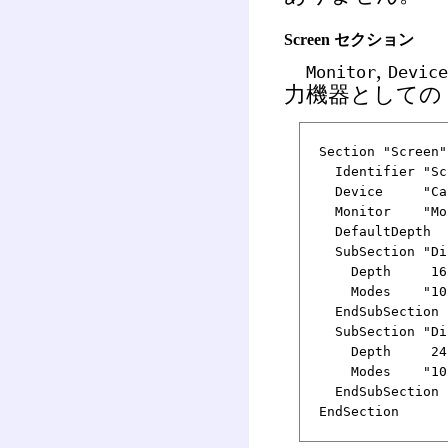
Screen セクション
,
Monitor
Device
力機器としての
Section "Screen"
Identifier "Sc
Device "Car
Monitor "Mon
DefaultDept
SubSection "Di
Depth 16
Modes "1024x7
EndSubSection
SubSection "Di
Depth 24
Modes "1024x7
EndSubSection
EndSection