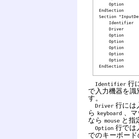
Option "XkbO
EndSection
Section "InputDe
Identifier "
Driver "m
Option "Pro
Option "Devi
Option "But
Option "ZAxi
Option "Emu
EndSection
行
Identifier
で入力機器を識別
す。
行には
Driver
ら
、マ
keyboard
なら
と指
mouse
行では
Option
でのキーボード