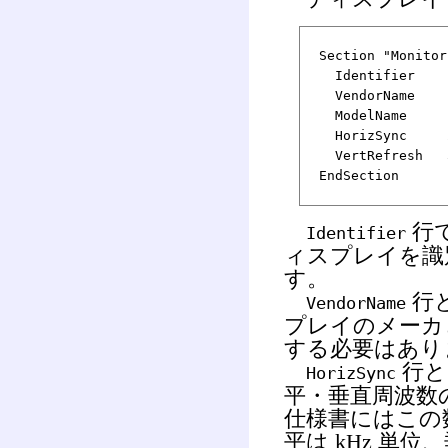
Section "Monitor
Identifier "M
VendorName "
ModelName "N
HorizSync 27
VertRefresh 5
EndSection
行
Identifier
ィスプレイを識別
す。
行
VendorName
プレイのメーカ
する必要はあり
行
HorizSync
平・垂直周波数
仕様書にはこの
平は kHz 単