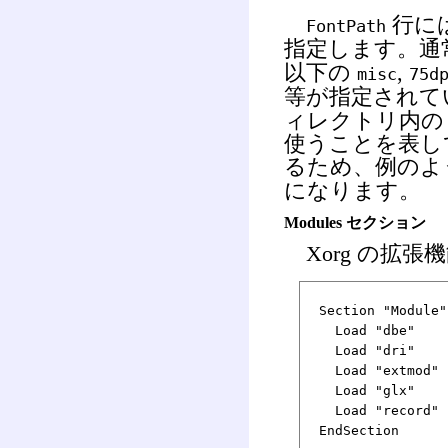
行に
FontPath
指定します。通
以下の
,
misc
75d
等が指定されて
ィレクトリ内の u
使うことを表してい
るため、例のよ
になります。
Modules セクション
Xorg の拡
Section "Module"
Load "dbe"
Load "dri"
Load "extmod"
Load "glx"
Load "record"
EndSection