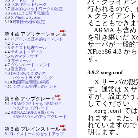
3.5
ブートローダ
バ・クライアン
3.6
TCP/IPネットワーク
行われるので、
3.7
基本的なネットワークの設定
3.8
ssh による暗号化通信
X クライアント
3.9
X Window System
3.10
時刻合わせの設定
ることもできま
ARMA も含め Li
第４章 アプリケーション
を引き継いだ Xorg
4.1
ログインと基本的なコマンド
サーバが一般的
4.2
シェル
4.3
テキスト処理ツール
XFree86 4.3
4.4
テキストエディタ
4.5
WWWブラウザ
す。
4.6
電子メール
4.7
ダウンロードコマンド
4.8
音楽系ツール
3.9.2 xorg.conf
4.9
DVD-RW/CD-RW の
パケットライティング
X サーバの設
4.10
動画再生環境の構築
4.11
システム管理上のヒント
す。通常は X
すが、設定がう
第５章 アップグレード
してください。
5.1
ARAM2.2/2.1 から ARMA3.0
へのアップグレード
では
xorg.conf
5.2
ARMA2.1(ORCA版) から
ARMA3.0 へのアップグレード
れます。また、
れていますので
第６章 プレインストール
明します。
6
プレイストールのセットアップ