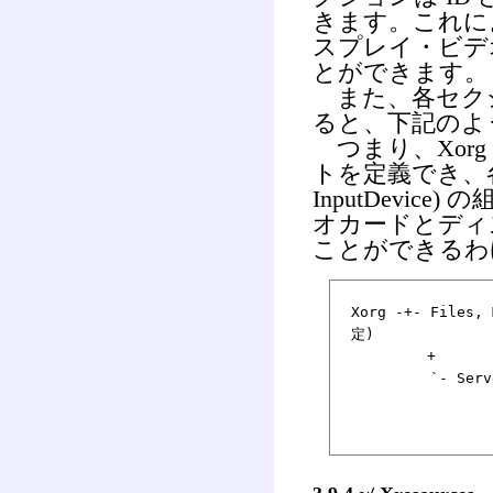
きます。これに
スプレイ・ビデ
とができます。
また、各セク
ると、下記のよ
つまり、Xor
トを定義でき、各レ
InputDevi
オカードとディ
ことができるわ
Xorg -+- Files
定)
+
`- ServerLayo
| `
`- In