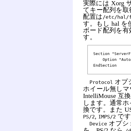
実際には Xorg
てキー配列を取
配置は
/etc/hal/
す。もし hal を
ボード配列を有
す。
Section "ServerF
Option "AutoAd
EndSection
オプ
Protocol
ホイール無しマ
IntelliMou
します。通常ホイー
換です。また U
,
です
PS/2
IMPS/2
オプシ
Device
を、PS/2 なら
/d