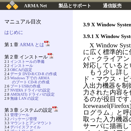
ARMA Net
製品とサポート
通信販売
マニュアル目次
3.9 X Window Syste
はじめに
3.9.1 X Window Sys
X Window Sys
第１章
ARMA とは
に広く標準的に使
第２章 インストール
バ・クライアン
2.1
インストールの準備
対応していると
2.2
インストール
2.3
ORCAの設定
もう少し詳しく
2.4
データ DVD-R/CD-R の作成
ド・マウス・ビデ
2.5
Windows 下での ARMA
のブート CD-R の作成
入出力機器を制
2.6
ブートUSBの作成
2.7
NVIDIA ドライバの設定
力された内容を
2.8
AMD(ATI) ドライバの設定
るのが役目です
2.9
無線 LAN の設定
Iceweasel(Fir
第３章 システムの設定
ログラム」と呼
3.1
管理ツール
取った入力機器
3.2
パッケージ管理
3.3
マウントとアンマウント
サーバに描画し
3.4
デバイスファイル