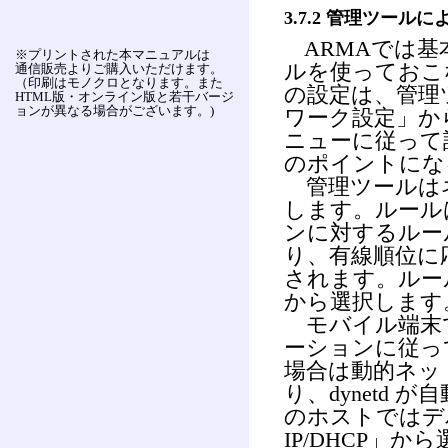
3.7.2 管理ツー
ARMAでは基
※プリントされた本マニュアルは
ルを使っておこ
通信販売よりご購入いただけます。
（印刷はモノクロとなります。また
の設定は、管理
HTML版・オンライン版と若干バージ
ョンが異なる場合がございます。)
ワーク設定」か
ニューに従って
のポイントにな
管理ツールは
します。ルール
ンに対するルール
り、有線順位に
されます。ルール
から選択します
モバイル端末
ーションに従っ
場合は動的ネット
り、dynetd
のホストではデ
IP/DHCP」か