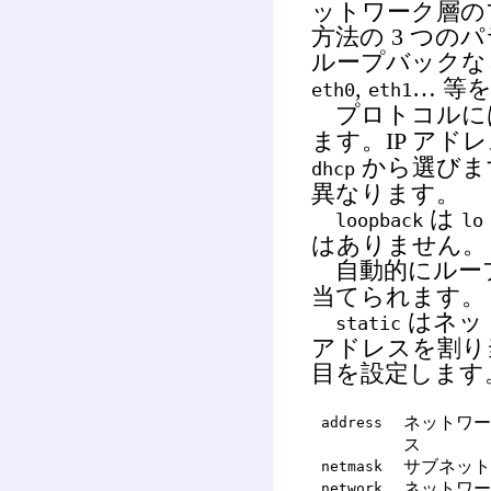
ットワーク層の
方法の 3 つ
ループバック
,
… 等
eth0
eth1
プロトコルには、
ます。
IP ア
から選びま
dhcp
異なります。
は
loopback
lo
はありません。
自動的にルー
当てられます。
はネッ
static
アドレスを割り
目を設定します
ネットワー
address
ス
サブネット
netmask
ネットワー
network