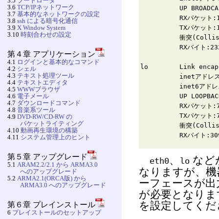
3.5
ブートローダ
3.6
TCP/IPネットワーク
UP BROADCAST RU
3.7
基本的なネットワークの設定
RXパケット:1869 
3.8
ssh による暗号化通信
3.9
X Window System
TXパケット:1033 
3.10
時刻合わせの設定
衝突(Collisions
RXバイト:2321809 (
第４章 アプリケーション
4.1
ログインと基本的なコマンド
lo Link enca
4.2
シェル
4.3
テキスト処理ツール
inetアドレス:127.
4.4
テキストエディタ
inet6アドレス: :
4.5
WWWブラウザ
4.6
電子メール
UP LOOPBACK RU
4.7
ダウンロードコマンド
RXパケット:73 エラ
4.8
音楽系ツール
TXパケット:73 エラ
4.9
DVD-RW/CD-RW の
パケットライティング
衝突(Collision
4.10
動画再生環境の構築
RXバイト:30953 (30
4.11
システム管理上のヒント
第５章 アップグレード
、
など
eth0
lo
5.1
ARAM2.2/2.1 から ARMA3.0
なりますが、機
へのアップグレード
5.2
ARMA2.1(ORCA版) から
ーフェースが出
ARMA3.0 へのアップグレード
が必要となりま
を設定してくだ
第６章 プレインストール
6
プレイストールのセットアップ