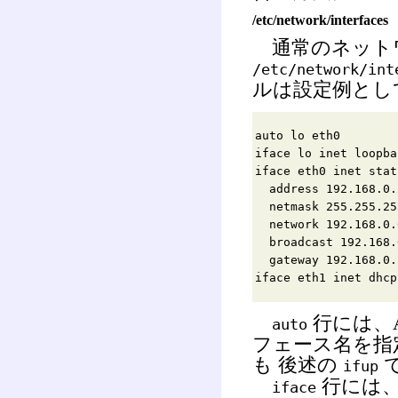
/etc/network/interfaces
通常のネット
/etc/network/int
ルは設定例とし
auto lo eth0
iface lo inet loopba
iface eth0 inet stat
address 192.168.0.
netmask 255.255.25
network 192.168.0.
broadcast 192.168.
gateway 192.168.0.
iface eth1 inet dhcp
行には、
auto
フェース名を指
も 後述の
ifup
行には、
iface