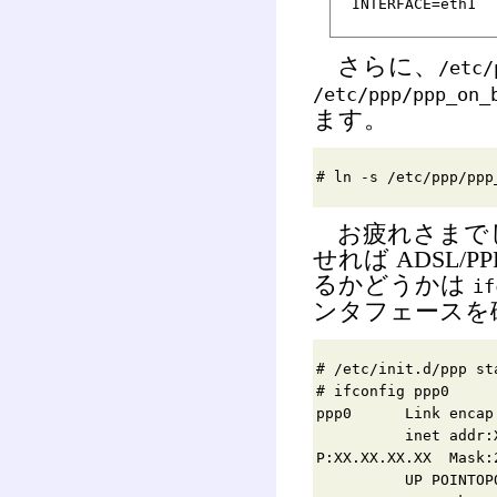
INTERFACE=eth1
さらに、
/etc/
/etc/ppp/ppp_on_
ます。
# ln -s /etc/ppp/ppp
お疲れさまでした
せれば ADSL/
るかどうかは
if
ンタフェースを
# /etc/init.d/ppp st
# ifconfig ppp0
ppp0 Link encap:P
inet addr:XX.X
P:XX.XX.XX.XX Mask:
UP POINTOPOINT R