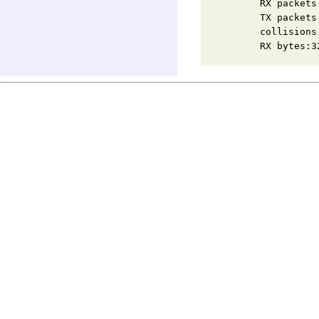
RX packets:11024 
TX packets:10601 
collisions:0 t
RX bytes:3231161