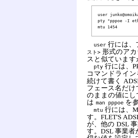
user junko@omoik
pty "pppoe -I et
mtu 1454
行には、
user
形式のアカ
スト>
スと似ています
行には、P
pty
コマンドライン
続けて書く AD
フェース名だけ
のままの値にし
は
を参
man pppoe
行には、M
mtu
す。FLET'S A
が、他の DSL
す。DSL 事