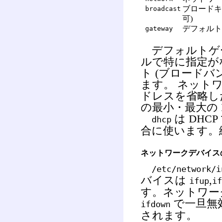
ブロードキ
broadcast
可)
デフォルト
gateway
デフォルトゲ
ルで特に指定が
ト (ブロードバ
ます。
ネットワ
ドレスを省略し
の最小・最大の 
は DHC
dhcp
合に使います。
ネットワークデバイスの有
/etc/network/i
バイスは
,
ifup
if
す。ネットワー
で一旦無
ifdown
されます。