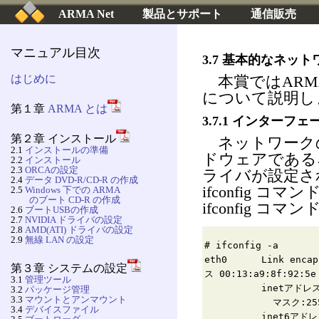
ARMA Net
製品とサポート
通信販売
マニュアル目次
3.7 基本的なネッ
はじめに
本賞ではARM
について説明し
第１章
ARMA とは
3.7.1 インターフ
第２章 インストール
ネットワーク
2.1
インストールの準備
ドウェアである
2.2
インストール
2.3
ORCAの設定
ライバが設定さ
2.4
データ DVD-R/CD-R の作成
ifconfig
2.5
Windows 下での ARMA
のブート CD-R の作成
ifconfig 
2.6
ブートUSBの作成
2.7
NVIDIA ドライバの設定
2.8
AMD(ATI) ドライバの設定
2.9
無線 LAN の設定
# ifconfig -a
eth0 Link enc
第３章 システムの設定
ス 00:13:a9:8f:92:5
3.1
管理ツール
inetアドレス:192.1
3.2
パッケージ管理
3.3
マウントとアンマウント
マスク:255.255
3.4
デバイスファイル
inet6アドレス: fe8