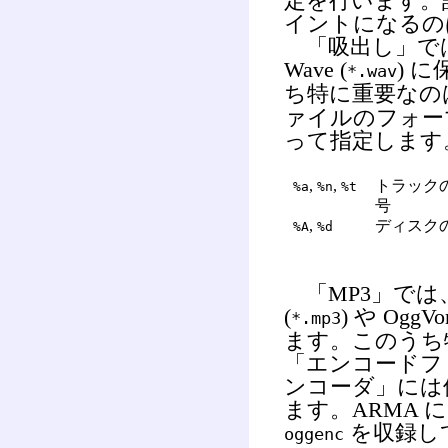
定を行います。
イントになるの
「吸出し」では
Wave (
) 
*.wav
ち特に重要なの
ァイルのフォー
って指定します
,
,
トラックの
%a
%n
%t
号
,
ディスク
%A
%d
「MP3」では、
(
) や OggVor
*.mp3
ます。このうち
「エンコードフ
ンコーダ」には
ます。ARMA に
を収録し
oggenc