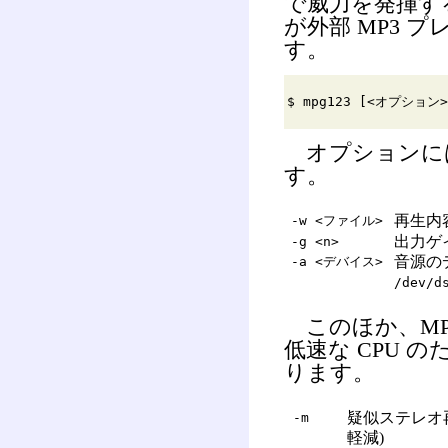
で威力を発揮するほ
が外部 MP3 
す。
$ mpg123 [<オプション>
オプションに
す。
再生内容を
-w <ファイル>
出力ゲイ
-g <n>
音源の
-a <デバイス>
/dev/d
このほか、MP3
低速な CPU 
ります。
疑似ステレオ再生
-m
軽減)