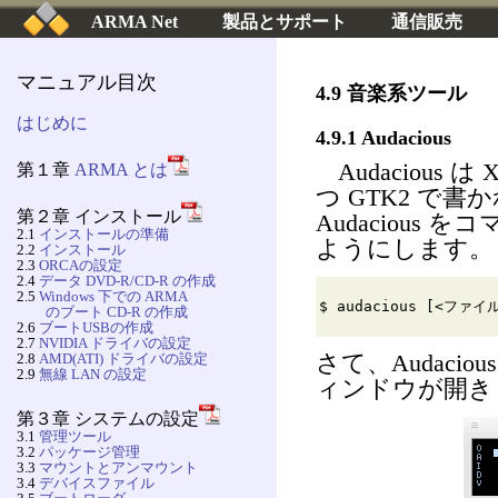
ARMA Net
製品とサポート
通信販売
マニュアル目次
4.9 音楽系ツール
はじめに
4.9.1 Audacious
Audacious
第１章
ARMA とは
つ GTK2 で
第２章 インストール
Audaciou
2.1
インストールの準備
ようにします。
2.2
インストール
2.3
ORCAの設定
2.4
データ DVD-R/CD-R の作成
2.5
Windows 下での ARMA
$ audacious [<ファ
のブート CD-R の作成
2.6
ブートUSBの作成
2.7
NVIDIA ドライバの設定
2.8
AMD(ATI) ドライバの設定
さて、Audac
2.9
無線 LAN の設定
ィンドウが開き
第３章 システムの設定
3.1
管理ツール
3.2
パッケージ管理
3.3
マウントとアンマウント
3.4
デバイスファイル