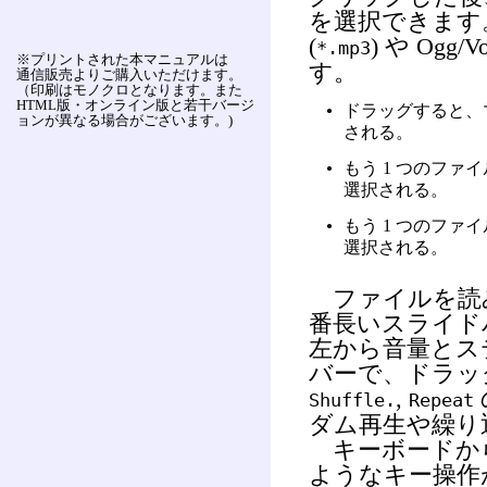
を選択できます
(
) や Ogg/Vo
*.mp3
※プリントされた本マニュアルは
す。
通信販売よりご購入いただけます。
（印刷はモノクロとなります。また
HTML版・オンライン版と若干バージ
ドラッグすると、
●
ョンが異なる場合がございます。)
される。
もう 1 つのファ
●
選択される。
もう 1 つのファ
●
選択される。
ファイルを読
番長いスライド
左から音量とス
バーで、ドラッ
,
Shuffle.
Repeat
ダム再生や繰り
キーボードから 
ようなキー操作