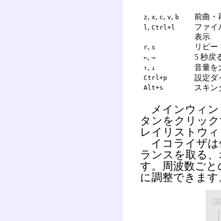
,
,
,
,
前曲・
z
x
c
v
b
,
ファイ
l
Ctrl+l
表示
,
リピート
r
s
,
5 秒戻
←
→
,
音量を
↑
↓
設定ダ
Ctrl+p
スキン
Alt+s
メインウィン
タンをクリック
レイリストウィ
イコライザは
ランスを取る、
す。周波数ごと
に調整できます