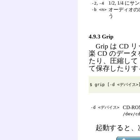
,
1/2, 1/4
-2
-4
オーディオの出力
-b <n>
う
4.9.3 Grip
Grip は CD
楽 CD のデータ
たり、圧縮して M
て保存したりす
$ grip [-d <デバイス>
CD-R
-d <デバイス>
/dev/c
起動すると、