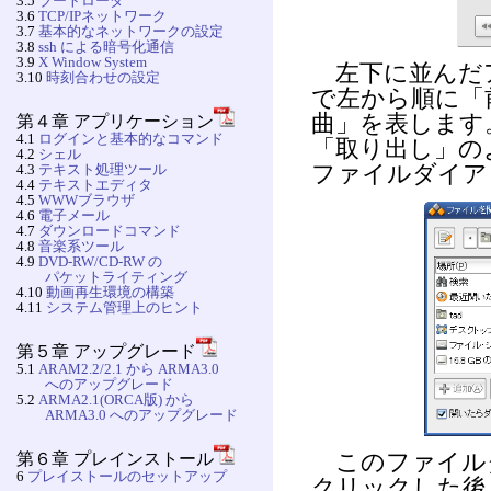
3.5
ブートローダ
3.6
TCP/IPネットワーク
3.7
基本的なネットワークの設定
3.8
ssh による暗号化通信
3.9
X Window System
左下に並んだア
3.10
時刻合わせの設定
で左から順に「
曲」を表します
第４章 アプリケーション
4.1
ログインと基本的なコマンド
「取り出し」の
4.2
シェル
4.3
テキスト処理ツール
ファイルダイア
4.4
テキストエディタ
4.5
WWWブラウザ
4.6
電子メール
4.7
ダウンロードコマンド
4.8
音楽系ツール
4.9
DVD-RW/CD-RW の
パケットライティング
4.10
動画再生環境の構築
4.11
システム管理上のヒント
第５章 アップグレード
5.1
ARAM2.2/2.1 から ARMA3.0
へのアップグレード
5.2
ARMA2.1(ORCA版) から
ARMA3.0 へのアップグレード
第６章 プレインストール
このファイル
6
プレイストールのセットアップ
クリックした後